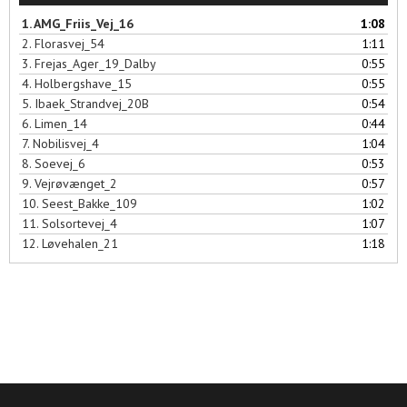
1.
AMG_Friis_Vej_16
1:08
2.
Florasvej_54
1:11
3.
Frejas_Ager_19_Dalby
0:55
4.
Holbergshave_15
0:55
5.
Ibaek_Strandvej_20B
0:54
6.
Limen_14
0:44
7.
Nobilisvej_4
1:04
8.
Soevej_6
0:53
9.
Vejrøvænget_2
0:57
10.
Seest_Bakke_109
1:02
11.
Solsortevej_4
1:07
12.
Løvehalen_21
1:18